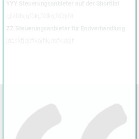
YYY Steuerungsanbieter auf der Shortlist
gjlkfdsjgfölgjfdlkgjfdlgjfd
ZZ Steuerungsanbieter für Endverhandlung
jdaskfjdsflköjflkjdsfkldsjf