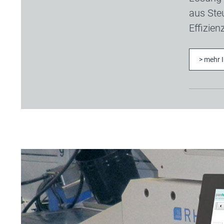
aus Ste
Effizien
> mehr 