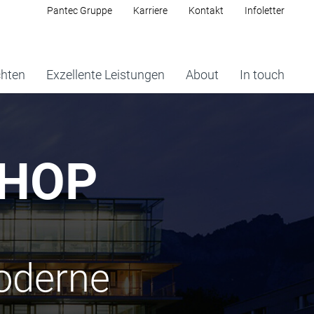
Pantec Gruppe
Karriere
Kontakt
Infoletter
chten
Exzellente Leistungen
About
In touch
SHOP
oderne