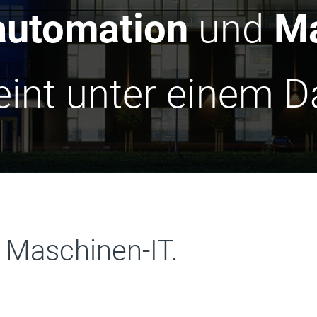
automation
und
Ma
eint unter einem D
 Maschinen-IT.