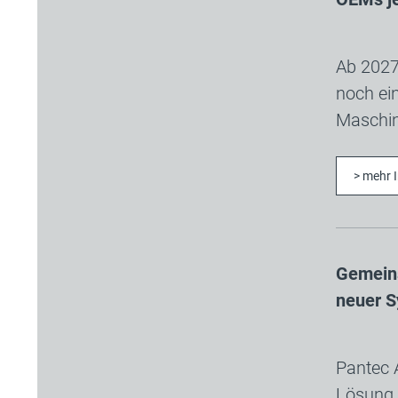
Ab 2027 
noch ei
Maschine
> mehr 
Gemeins
neuer S
Pantec 
Lösung 