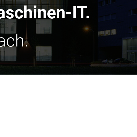
schinen-IT.
ach.